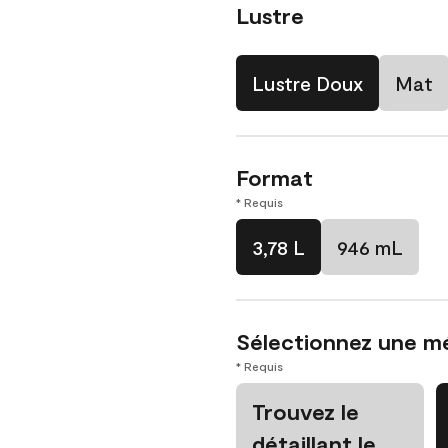
Lustre
Lustre Doux
Mat
Format
* Requis
3,78 L
946 mL
Sélectionnez une m
* Requis
Trouvez le
détaillant le