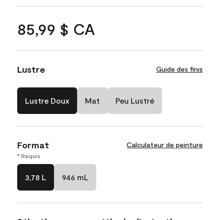
85,99 $ CA
Lustre
Guide des finis
Lustre Doux
Mat
Peu Lustré
Format
Calculateur de peinture
* Requis
3,78 L
946 mL