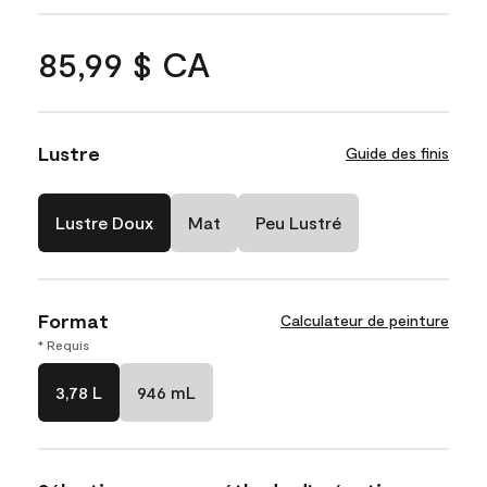
85,99 $ CA
Lustre
Guide des finis
Lustre Doux
Mat
Peu Lustré
Format
Calculateur de peinture
* Requis
3,78 L
946 mL