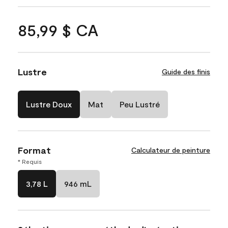
85,99 $ CA
Lustre
Guide des finis
Lustre Doux
Mat
Peu Lustré
Format
Calculateur de peinture
* Requis
3,78 L
946 mL