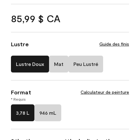
85,99 $ CA
Lustre
Guide des finis
Lustre Doux
Mat
Peu Lustré
Format
Calculateur de peinture
* Requis
3,78 L
946 mL