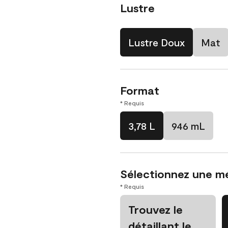
Lustre
Lustre Doux
Mat
Format
* Requis
3,78 L
946 mL
Sélectionnez une m
* Requis
Trouvez le
détaillant le