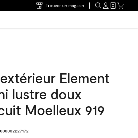
Trouver un magasin
s
’extérieur Element
ni lustre doux
cuit Moelleux 919
000002227172