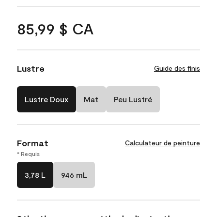
85,99 $ CA
Lustre
Guide des finis
Lustre Doux
Mat
Peu Lustré
Format
Calculateur de peinture
* Requis
3,78 L
946 mL