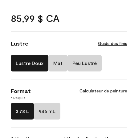
85,99 $ CA
Lustre
Guide des finis
Lustre Doux
Mat
Peu Lustré
Format
Calculateur de peinture
* Requis
3,78 L
946 mL