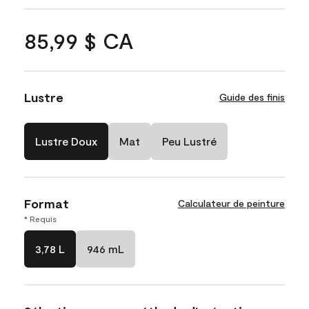
85,99 $ CA
Lustre
Guide des finis
Lustre Doux
Mat
Peu Lustré
Format
Calculateur de peinture
* Requis
3,78 L
946 mL