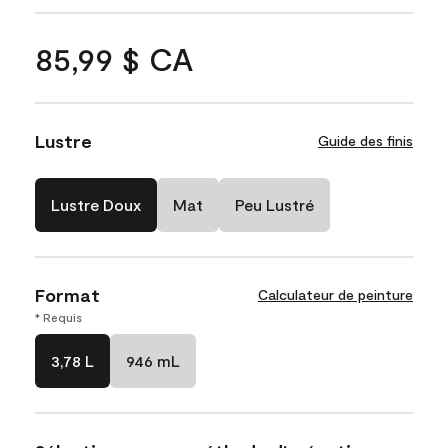
85,99 $ CA
Lustre
Guide des finis
Lustre Doux
Mat
Peu Lustré
Format
Calculateur de peinture
* Requis
3,78 L
946 mL