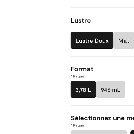
Lustre
Lustre Doux
Mat
Format
* Requis
3,78 L
946 mL
Sélectionnez une m
* Requis