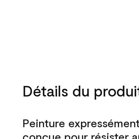
Détails du produi
Peinture expressémen
conçue pour résister 