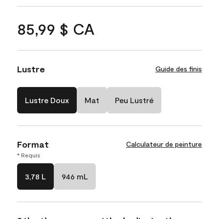
85,99 $ CA
Lustre
Guide des finis
Lustre Doux
Mat
Peu Lustré
Format
Calculateur de peinture
* Requis
3,78 L
946 mL