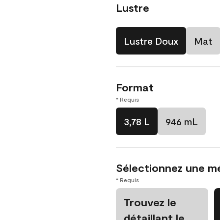
Lustre
Lustre Doux
Mat
Format
* Requis
3,78 L
946 mL
Sélectionnez une m
* Requis
Trouvez le
détaillant le