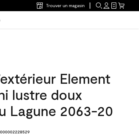
Trouver un magasin
s
’extérieur Element
ni lustre doux
eu Lagune 2063-20
000002228529