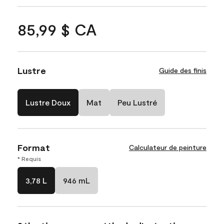
85,99 $ CA
Lustre
Guide des finis
Lustre Doux
Mat
Peu Lustré
Format
Calculateur de peinture
* Requis
3,78 L
946 mL