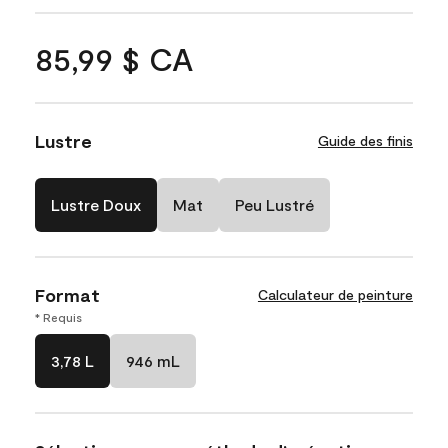
85,99 $ CA
Lustre
Guide des finis
Lustre Doux
Mat
Peu Lustré
Format
Calculateur de peinture
* Requis
3,78 L
946 mL