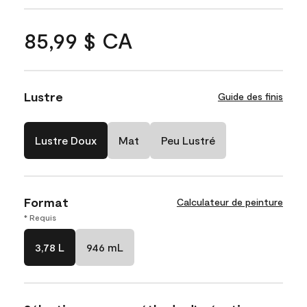
85,99 $ CA
Lustre
Guide des finis
Lustre Doux
Mat
Peu Lustré
Format
Calculateur de peinture
* Requis
3,78 L
946 mL