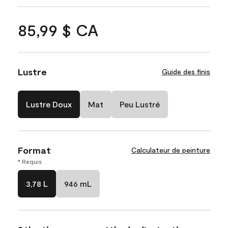
85,99 $ CA
Lustre
Guide des finis
Lustre Doux
Mat
Peu Lustré
Format
Calculateur de peinture
* Requis
3,78 L
946 mL