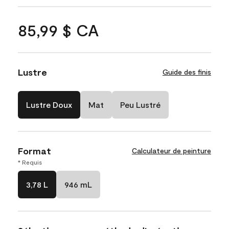
85,99 $ CA
Lustre
Guide des finis
Lustre Doux
Mat
Peu Lustré
Format
Calculateur de peinture
* Requis
3,78 L
946 mL