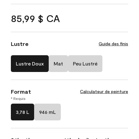
85,99 $ CA
Lustre
Guide des finis
Lustre Doux
Mat
Peu Lustré
Format
Calculateur de peinture
* Requis
3,78 L
946 mL