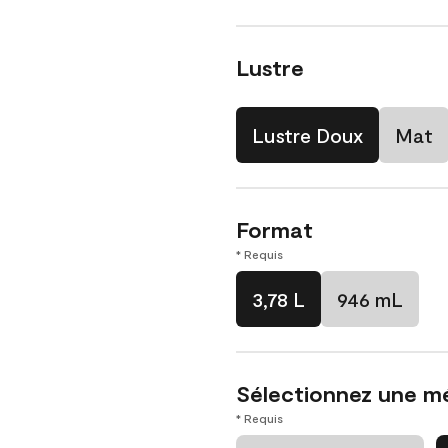
Lustre
Lustre Doux
Mat
Format
* Requis
3,78 L
946 mL
Sélectionnez une m
* Requis