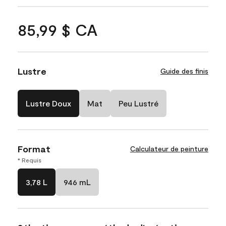
85,99 $ CA
Lustre
Guide des finis
Lustre Doux
Mat
Peu Lustré
Format
Calculateur de peinture
* Requis
3,78 L
946 mL