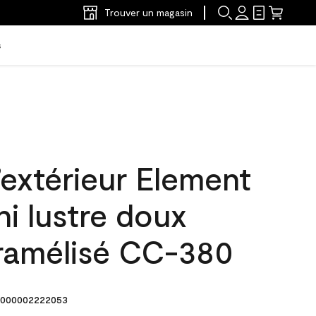
Trouver un magasin
s
’extérieur Element
ni lustre doux
ramélisé CC-380
000002222053