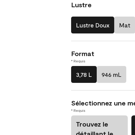
Lustre
Lustre Doux
Mat
Format
* Requis
3,78 L
946 mL
Sélectionnez une m
* Requis
Trouvez le
détaillant le