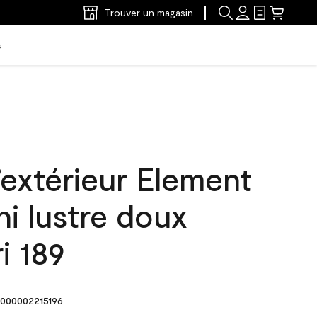
Trouver un magasin
s
’extérieur Element
ni lustre doux
i 189
000002215196