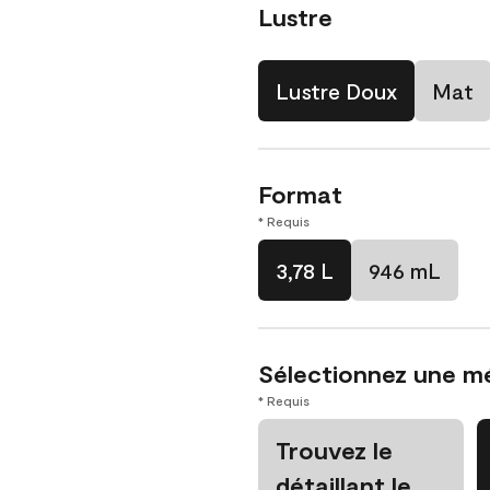
Lustre
Lustre Doux
Mat
Format
* Requis
3,78 L
946 mL
Sélectionnez une m
* Requis
Trouvez le
détaillant le