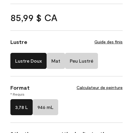
85,99 $ CA
Lustre
Guide des finis
Lustre Doux
Mat
Peu Lustré
Format
Calculateur de peinture
* Requis
3,78 L
946 mL