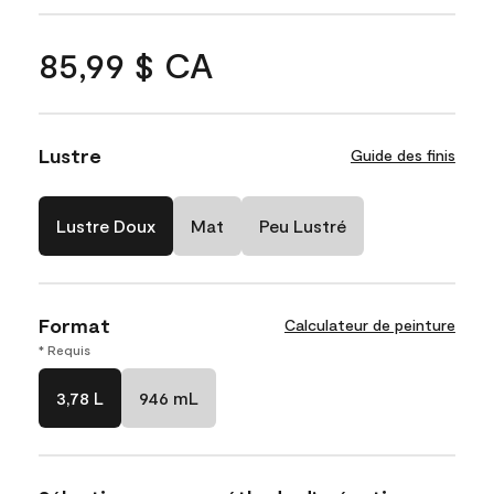
85,99 $ CA
Lustre
Guide des finis
Lustre Doux
Mat
Peu Lustré
Format
Calculateur de peinture
* Requis
3,78 L
946 mL