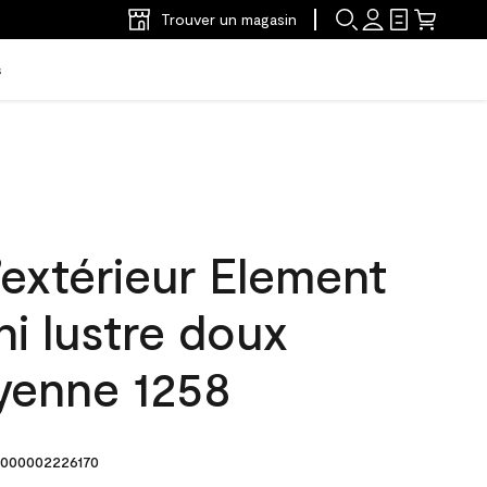
Trouver un magasin
s
’extérieur Element
ni lustre doux
yenne 1258
000002226170