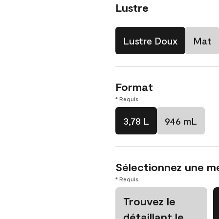
Lustre
Lustre Doux
Mat
Format
* Requis
3,78 L
946 mL
Sélectionnez une m
* Requis
Trouvez le
détaillant le