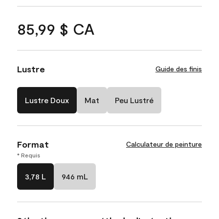
85,99 $ CA
Lustre
Guide des finis
Lustre Doux
Mat
Peu Lustré
Format
Calculateur de peinture
* Requis
3,78 L
946 mL