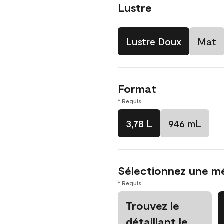
Lustre
Lustre Doux
Mat
Format
* Requis
3,78 L
946 mL
Sélectionnez une m
* Requis
Trouvez le
détaillant le