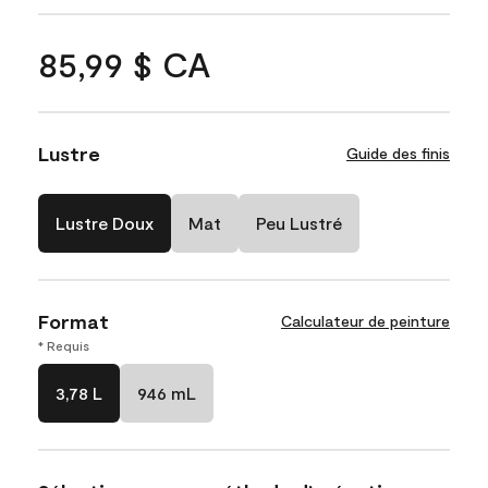
85,99 $ CA
Lustre
Guide des finis
Lustre Doux
Mat
Peu Lustré
Format
Calculateur de peinture
* Requis
3,78 L
946 mL