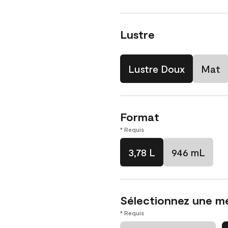
Lustre
Lustre Doux
Mat
Format
* Requis
3,78 L
946 mL
Sélectionnez une m
* Requis