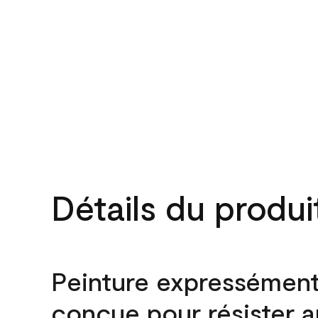
Détails du produi
Peinture expressémen
conçue pour résister 