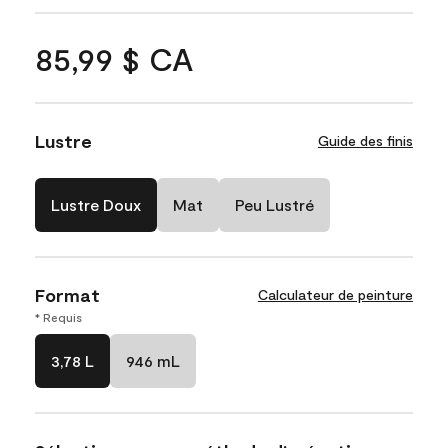
85,99 $ CA
Lustre
Guide des finis
Lustre Doux
Mat
Peu Lustré
Format
Calculateur de peinture
* Requis
3,78 L
946 mL