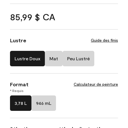
85,99 $ CA
Lustre
Guide des finis
Lustre Doux
Mat
Peu Lustré
Format
Calculateur de peinture
* Requis
3,78 L
946 mL