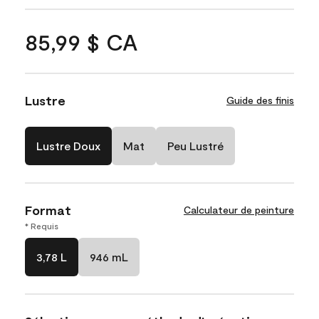
85,99 $ CA
Lustre
Guide des finis
Lustre Doux
Mat
Peu Lustré
Format
Calculateur de peinture
* Requis
3,78 L
946 mL