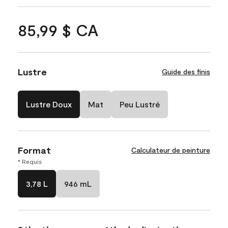
85,99 $ CA
Lustre
Guide des finis
Lustre Doux
Mat
Peu Lustré
Format
Calculateur de peinture
* Requis
3,78 L
946 mL