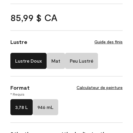
85,99 $ CA
Lustre
Guide des finis
Lustre Doux
Mat
Peu Lustré
Format
Calculateur de peinture
* Requis
3,78 L
946 mL