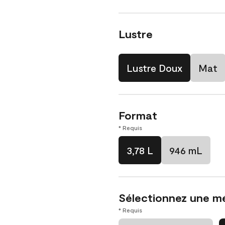
Lustre
Lustre Doux
Mat
Format
* Requis
3,78 L
946 mL
Sélectionnez une m
* Requis