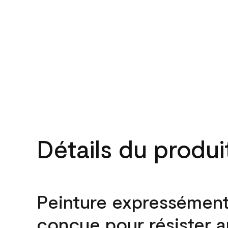
Détails du produi
Peinture expressémen
conçue pour résister 