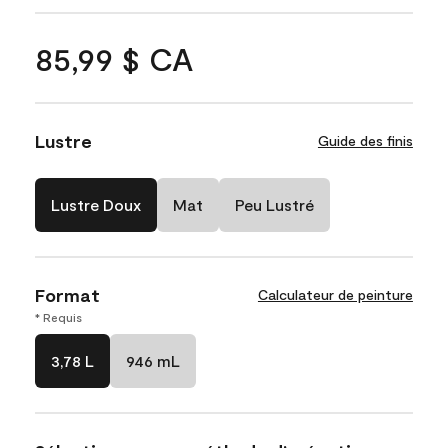
85,99 $ CA
Lustre
Guide des finis
Lustre Doux
Mat
Peu Lustré
Format
Calculateur de peinture
* Requis
3,78 L
946 mL