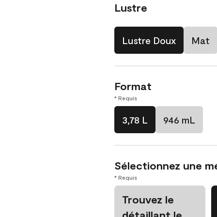
Lustre
Lustre Doux
Mat
Format
* Requis
3,78 L
946 mL
Sélectionnez une m
* Requis
Trouvez le
détaillant le