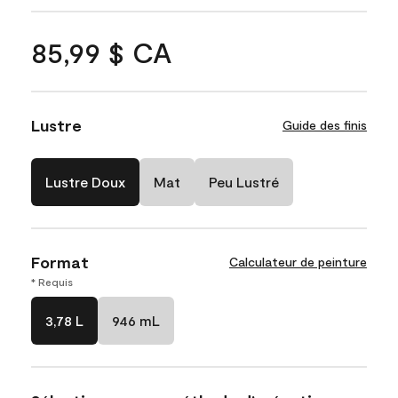
85,99 $ CA
Lustre
Guide des finis
Lustre Doux
Mat
Peu Lustré
Format
Calculateur de peinture
* Requis
3,78 L
946 mL