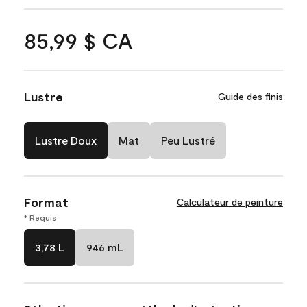
85,99 $ CA
Lustre
Guide des finis
Lustre Doux
Mat
Peu Lustré
Format
Calculateur de peinture
* Requis
3,78 L
946 mL