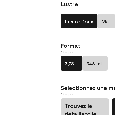
Lustre
Lustre Doux
Mat
Format
* Requis
3,78 L
946 mL
Sélectionnez une m
* Requis
Trouvez le
détaillant le