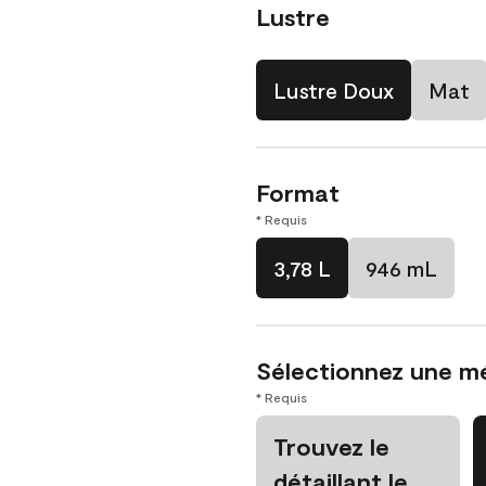
Lustre
Lustre Doux
Mat
Format
* Requis
3,78 L
946 mL
Sélectionnez une m
* Requis
Trouvez le
détaillant le