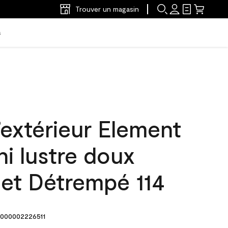
Trouver un magasin
s
’extérieur Element
ni lustre doux
let Détrempé 114
000002226511