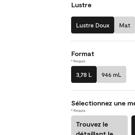
Lustre
Lustre Doux
Mat
Format
* Requis
3,78 L
946 mL
Sélectionnez une m
* Requis
Trouvez le
détaillant le