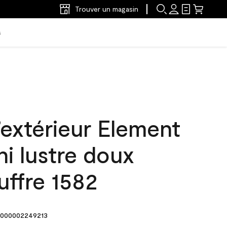
Trouver un magasin
s
’extérieur Element
ni lustre doux
uffre 1582
000002249213