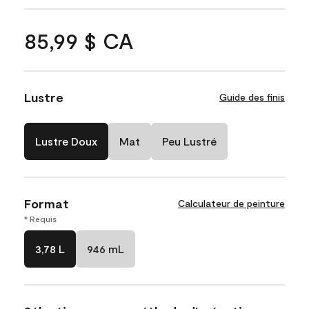
85,99 $ CA
Lustre
Guide des finis
Lustre Doux
Mat
Peu Lustré
Format
Calculateur de peinture
* Requis
3,78 L
946 mL