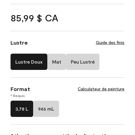
85,99 $ CA
Lustre
Guide des finis
Lustre Doux
Mat
Peu Lustré
Format
Calculateur de peinture
* Requis
3,78 L
946 mL