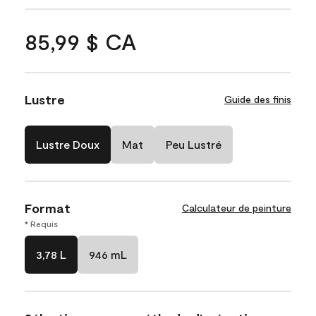
85,99 $ CA
Lustre
Guide des finis
Lustre Doux
Mat
Peu Lustré
Format
Calculateur de peinture
* Requis
3,78 L
946 mL