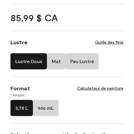
85,99 $ CA
Lustre
Guide des finis
Lustre Doux
Mat
Peu Lustré
Format
Calculateur de peinture
* Requis
3,78 L
946 mL