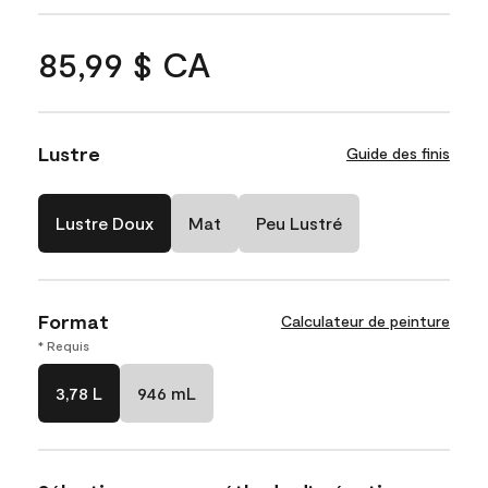
85,99 $ CA
Lustre
Guide des finis
Lustre Doux
Mat
Peu Lustré
Format
Calculateur de peinture
* Requis
3,78 L
946 mL