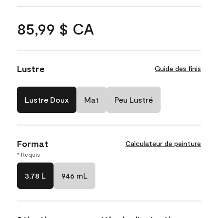
85,99 $ CA
Lustre
Guide des finis
Lustre Doux
Mat
Peu Lustré
Format
Calculateur de peinture
* Requis
3,78 L
946 mL