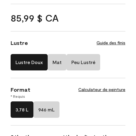
85,99 $ CA
Lustre
Guide des finis
Lustre Doux
Mat
Peu Lustré
Format
Calculateur de peinture
* Requis
3,78 L
946 mL